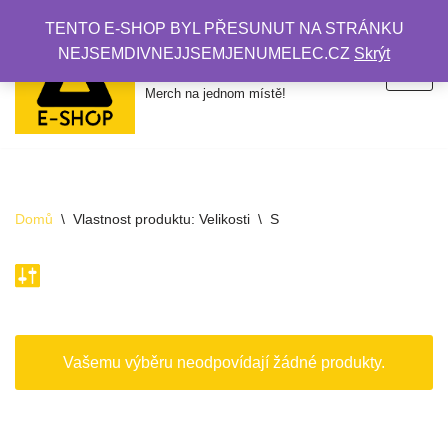
TENTO E-SHOP BYL PŘESUNUT NA STRÁNKU
NEJSEMDIVNEJJSEMJENUMELEC.CZ
Skrýt
P
AMBRO E-SHOP
ř
Merch na jednom místě!
e
s
k
o
č
Domů
\
Vlastnost produktu: Velikosti
\
S
i
t
n
a
o
b
Vašemu výběru neodpovídají žádné produkty.
s
a
h