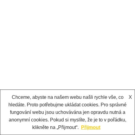
Chceme, abyste na našem webu našli rychle vše, co
X
hledáte. Proto potřebujme ukládat cookies. Pro správné
fungování webu jsou uchovávána jen opravdu nutná a
anonymní cookies. Pokud si myslíte, že je to v pořádku,
klikněte na „Přijmout“.
Přijmout
Neve
| Běží na
WordPress